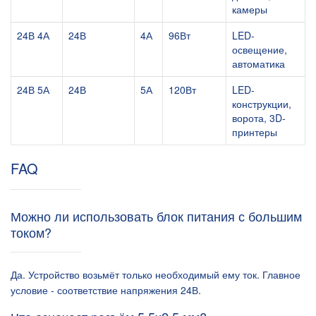
камеры
24В 4А
24В
4А
96Вт
LED-
освещение,
автоматика
24В 5А
24В
5А
120Вт
LED-
конструкции,
ворота, 3D-
принтеры
FAQ
Можно ли использовать блок питания с большим
током?
Да. Устройство возьмёт только необходимый ему ток. Главное
условие - соответствие напряжения 24В.