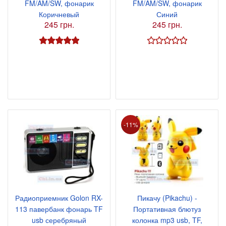
FM/AM/SW, фонарик
FM/AM/SW, фонарик
Коричневый
Синий
245 грн.
245 грн.
-11%
Радиоприемник Golon RX-
Пикачу (Pikachu) -
113 павербанк фонарь TF
Портативная блютуз
usb серебряный
колонка mp3 usb, TF,