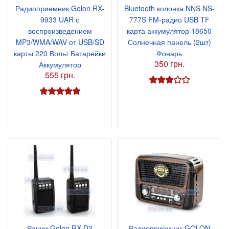
Радиоприемник Golon RX-
Bluetooth колонка NNS NS-
9933 UAR с
777S FM-радио USB TF
воспроизведением
карта аккумулятор 18650
MP3/WMA/WAV от USB/SD
Солнечная панель (2шт)
карты 220 Вольт Батарейки
Фонарь
350 грн.
Аккумулятор
555 грн.
Рации Golon RX-D3
Радиоприемник GOLON