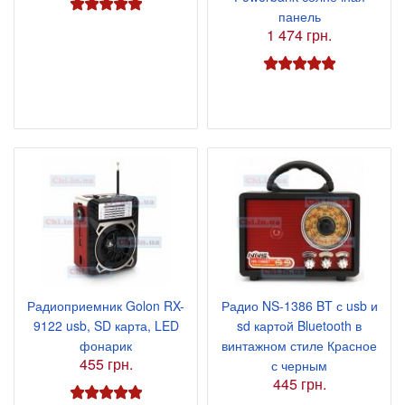
панель
1 474 грн.
Радиоприемник Golon RX-
Радио NS-1386 BT с usb и
9122 usb, SD карта, LED
sd картой Bluetooth в
фонарик
винтажном стиле Красное
455 грн.
с черным
445 грн.