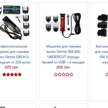
я 9В 3А, штекер
офессиональная
Машинка для стрижки
Беспро
инка для стрижки
волос Gemei GM-850
для стр
лос Gemei GM-813
UNDERCUT бороды
KM 5
одная от 220 вольт
бровей от USB + 4 насадки
акк
225 грн.
295 грн.
я 9В 2А, штекер