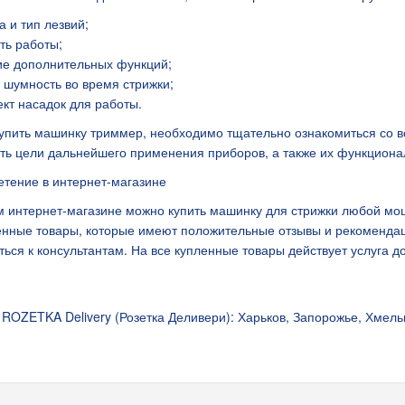
а и тип лезвий;
сть работы;
ие дополнительных функций;
 шумность во время стрижки;
ект насадок для работы.
упить машинку триммер, необходимо тщательно ознакомиться со в
ть цели дальнейшего применения приборов, а также их функциона
тение в интернет-магазине
 интернет-магазине можно купить машинку для стрижки любой мощ
нные товары, которые имеют положительные отзывы и рекомендац
ься к консультантам. На все купленные товары действует услуга до
ROZETKA Delivery (Розетка Деливери): Харьков, Запорожье, Хмель