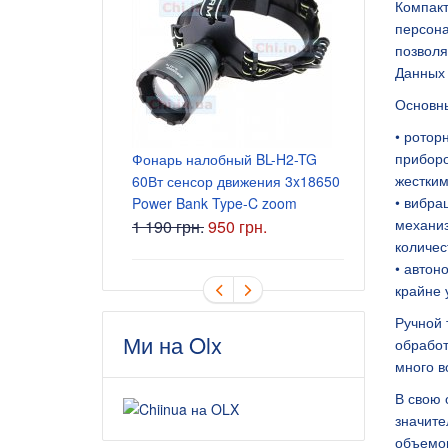
Компакт
персона
позволя
Блок питани
Данных 
5.5x2.5 мм
Основны
165 грн.
• ротор
приборо
Фонарь налобный BL-H2-TG
жестким
60Вт сенсор движения 3x18650
• вибра
Power Bank Type-C zoom
механиз
1 190 грн.
950 грн.
количес
• автон
крайне 
Ручной 
Ми на Olx
обработ
много в
В свою 
значите
объемом