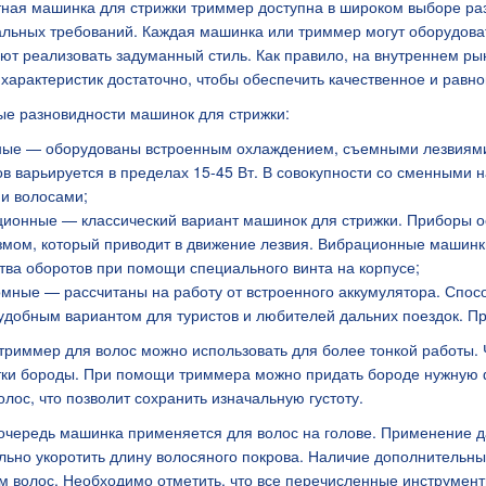
ная машинка для стрижки триммер доступна в широком выборе ра
льных требований. Каждая машинка или триммер могут оборудова
ют реализовать задуманный стиль. Как правило, на внутреннем ры
я 5В 3А, штекер
характеристик достаточно, чтобы обеспечить качественное и равн
е разновидности машинок для стрижки:
ные — оборудованы встроенным охлаждением, съемными лезвиям
в варьируется в пределах 15-45 Вт. В совокупности со сменными 
и волосами;
ционные — классический вариант машинок для стрижки. Приборы 
мом, который приводит в движение лезвия. Вибрационные машинк
тва оборотов при помощи специального винта на корпусе;
омные — рассчитаны на работу от встроенного аккумулятора. Спосо
удобным вариантом для туристов и любителей дальних поездок. При
триммер для волос можно использовать для более тонкой работы.
ки бороды. При помощи триммера можно придать бороде нужную ф
олос, что позволит сохранить изначальную густоту.
очередь машинка применяется для волос на голове. Применение да
льно укоротить длину волосяного покрова. Наличие дополнительны
 волос. Необходимо отметить, что все перечисленные инструмент