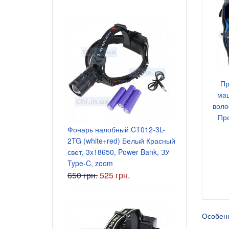
Пр
маш
воло
Блок питани
Пр
5.5x2.5 мм
Фонарь налобный CT012-3L-
135 грн.
2TG (white+red) Белый Красный
свет, 3x18650, Power Bank, ЗУ
Type-C, zoom
650 грн.
525 грн.
Особенн