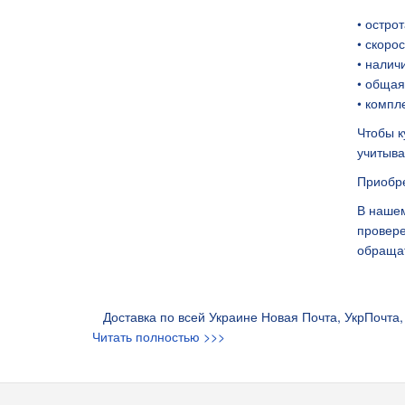
• острот
• скоро
• налич
• общая
• компл
Чтобы к
учитыва
Приобре
В нашем
провере
обращат
Доставка по всей Украине Новая Почта, УкрПочта, 
Читать полностью >>>