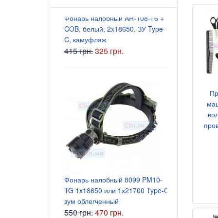
Фонарь налобный AR-108-T6 +
Блок питани
COB, белый, 2x18650, ЗУ Type-
5.5x2.5 мм
C, камуфляж
200 грн.
415 грн.
325 грн.
Пр
маш
во
пров
Блок питани
Фонарь налобный 8099 PM10-
5.5x2.5 мм
TG 1x18650 или 1х21700 Type-C
165 грн.
зум облегченный
550 грн.
470 грн.