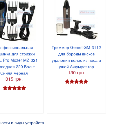
офессиональная
Триммер Gemei GM-3112
инка для стрижки
для бороды висков
с Pro Mozer MZ-321
удаления волос из носа и
я 9В 1А, штекер
оводная 220 Вольт
ушей Аккумулятор
130 грн.
Синяя Черная
315 грн.
ости и виды устройств