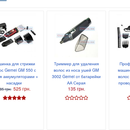
инка для стрижки
Триммер для удаления
Проф
ос Gemei GM 550 с
волос из носа ушей GM
машин
я аккумуляторами +
3002 Gemei от батарейки
волос
насадки
АА Серая
прово
525 грн.
135 грн.
85 грн.