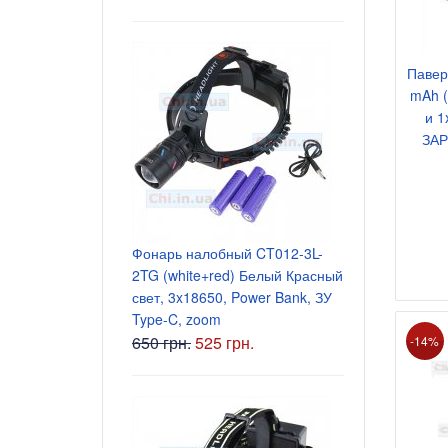
Павер
mAh (
и 
ЗАР
Блок питани
5.5x2.5 мм
Фонарь налобный CT012-3L-
135 грн.
2TG (white+red) Белый Красный
свет, 3x18650, Power Bank, ЗУ
Type-C, zoom
650 грн.
525 грн.
-14%