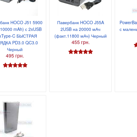
банк HOCO J51 5900
Павербанк HOCO J55A
PowerBa
10000 mAh) с 2xUSB
2USB на 20000 мАч
с мален
1xType-C БЫСТРАЯ
(факт.11800 мАч) Черный
455 грн.
ЯДКА PD3.0 QC3.0
Черный
495 грн.
я 9В 1А, штекер