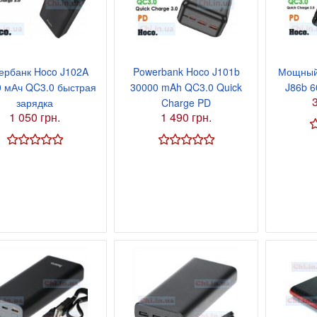
я 9В 3А, штекер
ербанк Hoco J102A
Powerbank Hoco J101b
Мощный
 мАч QC3.0 быстрая
30000 mAh QC3.0 Quick
J86b 
зарядка
Charge PD
1 050 грн.
1 490 грн.
я 9В 2А, штекер