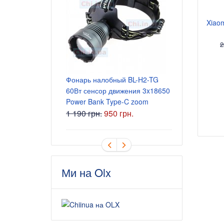
Xiao
Блок питани
2
5.5x2.5 мм
165 грн.
Фонарь налобный BL-H2-TG
60Вт сенсор движения 3x18650
Power Bank Type-C zoom
1 190 грн.
950 грн.
Ми на Olx