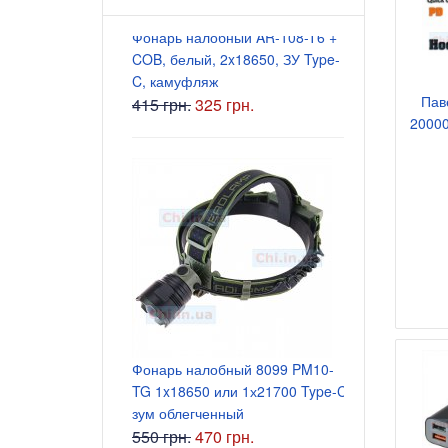
Фонарь налобный AR-108-T6 +
Блок питани
COB, белый, 2x18650, ЗУ Type-
5.5x2.5 мм
C, камуфляж
200 грн.
Пав
415 грн.
325 грн.
20000
Блок питани
Фонарь налобный 8099 PM10-
5.5x2.5 мм
TG 1x18650 или 1х21700 Type-C
165 грн.
зум облегченный
550 грн.
470 грн.