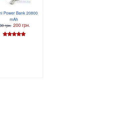
mi Power Bank 20800
mAh
я 5В 3А, штекер
200 грн.
30 грн.