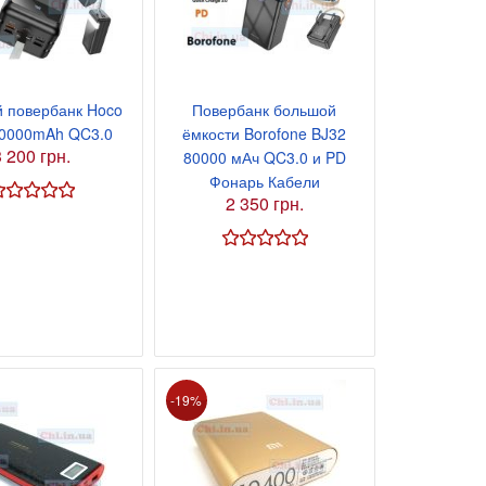
 повербанк Hoco
Повербанк большой
60000mAh QC3.0
ёмкости Borofone BJ32
3 200 грн.
80000 мАч QC3.0 и PD
Фонарь Кабели
2 350 грн.
-19%