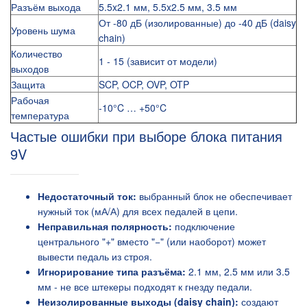
Разъём выхода
5.5x2.1 мм, 5.5x2.5 мм, 3.5 мм
От -80 дБ (изолированные) до -40 дБ (daisy
Уровень шума
chain)
Количество
1 - 15 (зависит от модели)
выходов
Защита
SCP, OCP, OVP, OTP
Рабочая
-10°C … +50°C
температура
Частые ошибки при выборе блока питания
9V
Недостаточный ток:
выбранный блок не обеспечивает
нужный ток (мА/А) для всех педалей в цепи.
Неправильная полярность:
подключение
центрального "+" вместо "−" (или наоборот) может
вывести педаль из строя.
Игнорирование типа разъёма:
2.1 мм, 2.5 мм или 3.5
мм - не все штекеры подходят к гнезду педали.
Неизолированные выходы (daisy chain):
создают