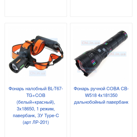
Фонарь налобный BL-T67-
Фонарь ручной COBA CB-
TG+COB
W518 4x181350
(белый+красный),
дальнобойный павербанк
3x18650, 1 режим,
павербанк, ЗУ Type-C
(арт ЛР-201)