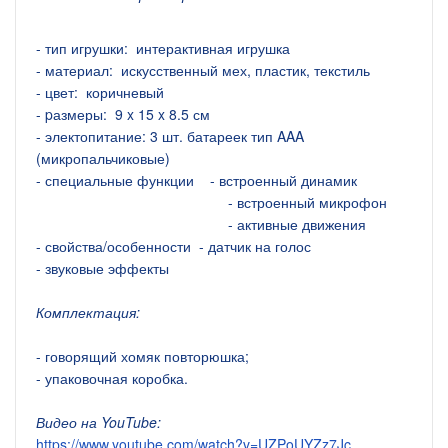
- тип игрушки:
интерактивная игрушка
- материал:
искусственный мех, пластик, текстиль
- цвет:
коричневый
- pазмеры:
9 x 15 x 8.5 см
- электопитание:
3 шт. батареек тип AAA
(микропальчиковые)
- специальные функции
- встроенный динамик
- встроенный микрофон
- активные движения
- свойства/особенности
- датчик на голос
- звуковые эффекты
Комплектация:
- говорящий хомяк повторюшка;
- упаковочная коробка.
Видео на YouTube:
https://www.youtube.com/watch?v=UZPoUYZz7Jc