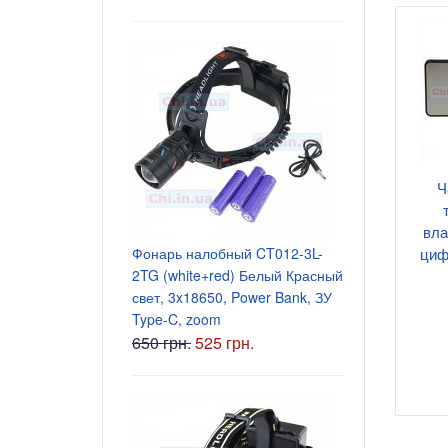
Ч
Блок питани
5.5x2.5 мм
вла
Фонарь налобный CT012-3L-
135 грн.
циф
2TG (white+red) Белый Красный
свет, 3x18650, Power Bank, ЗУ
Type-C, zoom
650 грн.
525 грн.