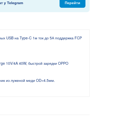
ат у Telegram
Перейти
ных USB на Type-C 1м ток до 5А поддержка FCP
rge 10V/4A 40W, быстрой зарядки OPPO
ник из луженой меди OD=4.5мм.