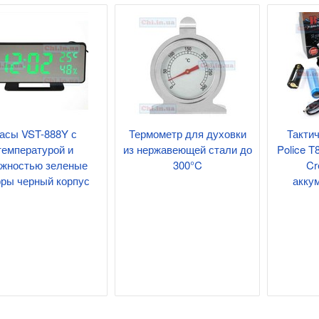
асы VST-888Y с
Термометр для духовки
Такти
я 9В 1А, штекер
температурой и
из нержавеющей стали до
Police T
жностью зеленые
300°C
Cr
ры черный корпус
акку