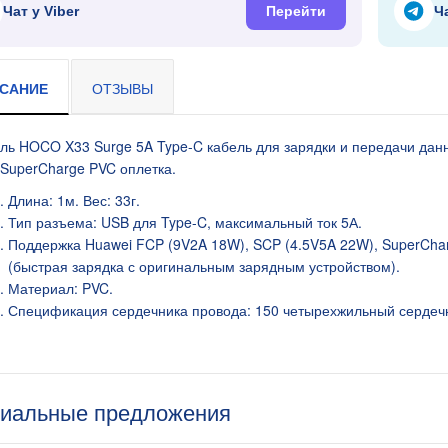
Чат у Viber
Перейти
Ч
я 9В 3А, штекер
САНИЕ
ОТЗЫВЫ
ль HOCO X33 Surge 5A Type-C кабель для зарядки и передачи дан
SuperCharge PVC оплетка.
Длина: 1м. Вес: 33г.
Тип разъема: USB для Type-C, максимальный ток 5А.
Поддержка Huawei FCP (9V2A 18W), SCP (4.5V5A 22W), SuperCha
(быстрая зарядка с оригинальным зарядным устройством).
Материал: PVC.
Спецификация сердечника провода: 150 четырехжильный сердеч
я 9В 2А, штекер
иальные предложения