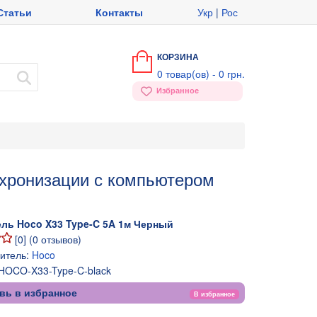
Статьи
Контакты
Укр
|
Рос
КОРЗИНА
0
товар(ов) -
0 грн.
Избранное
нхронизации с компьютером
ель Hoco X33 Type-C 5A 1м Черный
[
0
] (
0
отзывов)
итель:
Hoco
HOCO-X33-Type-C-black
вь в избранное
В избранное