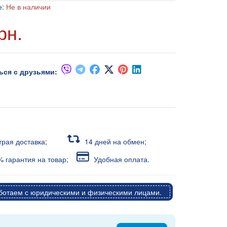
е:
Не в наличии
рн.
ься с друзьями:
трая доставка;
14 дней на обмен;
 гарантия на товар;
Удобная оплата.
отаем с юридическими и физическими лицами.