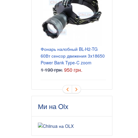
Блок питани
5.5x2.5 мм
165 грн.
Фонарь налобный BL-H2-TG
60Вт сенсор движения 3x18650
Power Bank Type-C zoom
1 190 грн.
950 грн.
Ми на Olx