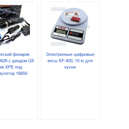
ческий фонарик
Электронные цифровые
8626 с диодом Q5
весы SF-400, 10 кг для
ee XPE под
кухни
мулятор 18650