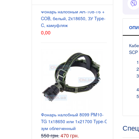
Фонарь налобный AR-108-T6 +
Блок питани
COB, белый, 2x18650, ЗУ Type-
5.5x2.5 мм
C, камуфляж
200 грн.
ОПИ
0,00
Кабе
SCP 
Блок питани
Фонарь налобный 8099 PM10-
5.5x2.5 мм
TG 1x18650 или 1х21700 Type-C
165 грн.
Спец
зум облегченный
550 грн.
470 грн.