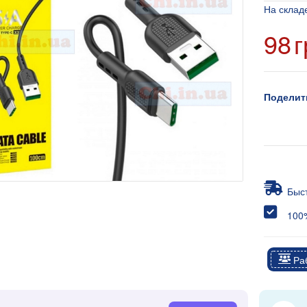
На склад
98
г
Поделит
Быс
100%
Раб