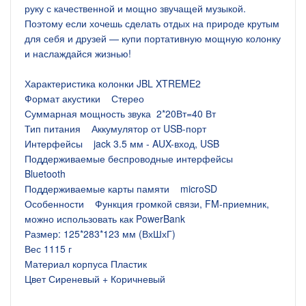
руку с качественной и мощно звучащей музыкой.
Поэтому если хочешь сделать отдых на природе крутым
для себя и друзей — купи портативную мощную колонку
и наслаждайся жизнью!
Характеристика колонки JBL XTREME2
Формат акустики Стерео
Суммарная мощность звука 2*20Вт=40 Вт
Тип питания Аккумулятор от USB-порт
Интерфейсы jack 3.5 мм - AUX-вход, USB
Поддерживаемые беспроводные интерфейсы
Bluetooth
Поддерживаемые карты памяти microSD
Особенности Функция громкой связи, FM-приемник,
можно использовать как PowerBank
Размер: 125*283*123 мм (ВхШхГ)
Вес 1115 г
Материал корпуса Пластик
Цвет Сиреневый + Коричневый