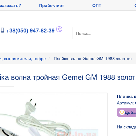
 заказать?
Прайс-лист
ОПТ
+38(050) 947-82-39
и, выпрямители, гофре
Плойка волна Gemei GM-1988 золотая
ка волна тройная Gemei GM 1988 золот
Плойка 
Артикул:
Доба
На склад