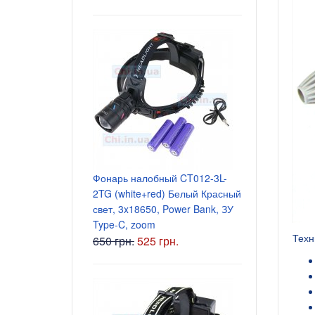
Блок питани
5.5x2.5 мм
Фонарь налобный CT012-3L-
135 грн.
2TG (white+red) Белый Красный
свет, 3x18650, Power Bank, ЗУ
Type-C, zoom
Техн
650 грн.
525 грн.