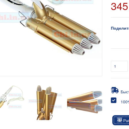
345
Поделит
Быс
100%
Раб