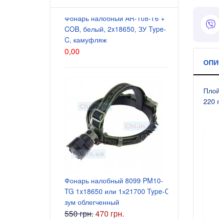
Фонарь налобный AR-108-T6 +
Блок питани
COB, белый, 2x18650, ЗУ Type-
5.5x2.5 мм
C, камуфляж
200 грн.
0,00
ОПИ
Плой
220 
Блок питани
Фонарь налобный 8099 PM10-
5.5x2.5 мм
TG 1x18650 или 1х21700 Type-C
165 грн.
зум облегченный
550 грн.
470 грн.