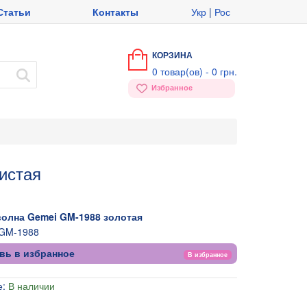
Статьи
Контакты
Укр
|
Рос
КОРЗИНА
0
товар(ов) -
0 грн.
Избранное
истая
волна Gemei GM-1988 золотая
GM-1988
вь в избранное
В избранное
е:
В наличии