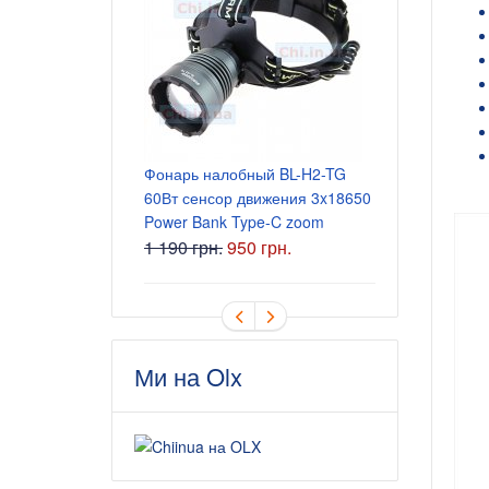
Блок питани
5.5x2.5 мм
165 грн.
Фонарь налобный BL-H2-TG
60Вт сенсор движения 3x18650
Power Bank Type-C zoom
1 190 грн.
950 грн.
Ми на Olx