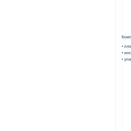
Комп
• пл
• ин
• упа