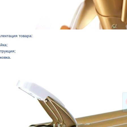
лектация товара:
ойка;
струкция;
ковка.