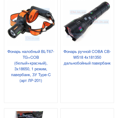
Фонарь налобный BL-T67-
Фонарь ручной COBA CB-
TG+COB
W518 4x181350
(белый+красный),
дальнобойный павербанк
3x18650, 1 режим,
павербанк, ЗУ Type-C
(арт ЛР-201)