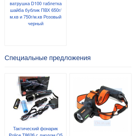
ватрушка D100 таблетка
шайба бублик ПВХ 650г/
м.кв и 750г/м.кв Розовый
черный
Специальные предложения
Тактический фонарик
Police T8626 с диодом Q5