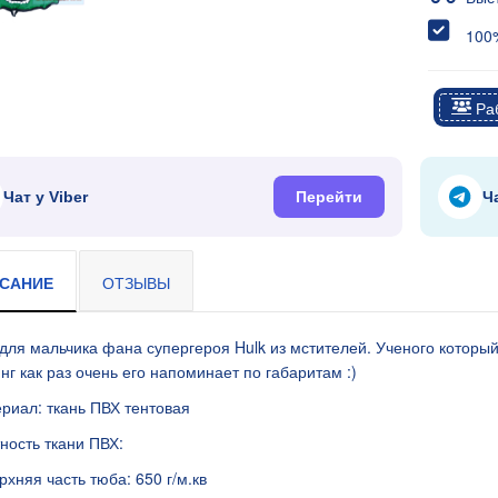
100%
Раб
я 9В 3А, штекер
Чат у Viber
Перейти
Ч
САНИЕ
ОТЗЫВЫ
для мальчика фана супергероя Hulk из мстителей. Ученого который
нг как раз очень его напоминает по габаритам :)
риал: ткань ПВХ тентовая
ность ткани ПВХ:
я 9В 2А, штекер
ерхняя часть тюба: 650 г/м.кв