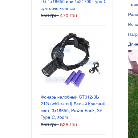
TG 1x18650 или 1х21700 Type-C
165 грн.
- ни
зум облегченный
Разм
550 грн.
470 грн.
Испо
Нагр
Длин
Блок питани
5.5x2.5 мм
Фонарь налобный CT012-3L-
135 грн.
2TG (white+red) Белый Красный
свет, 3x18650, Power Bank, ЗУ
Type-C, zoom
650 грн.
525 грн.