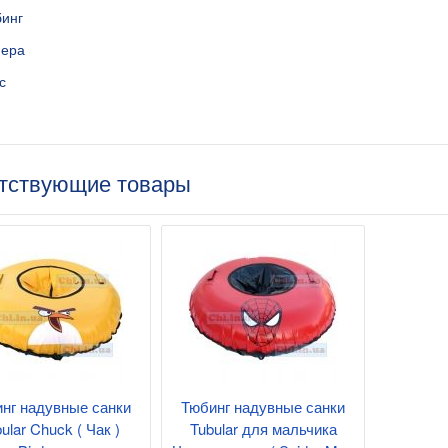
бинг
мера
с
тствующие товары
нг надувные санки
Тюбинг надувные санки
ular Chuck ( Чак )
Tubular для мальчика