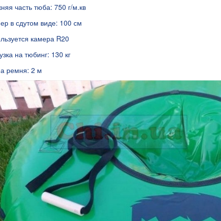
жняя часть тюба: 750 г/м.кв
ер в сдутом виде: 100 см
льзуется камера R20
узка на тюбинг: 130 кг
а ремня: 2 м
я 9В 1А, штекер