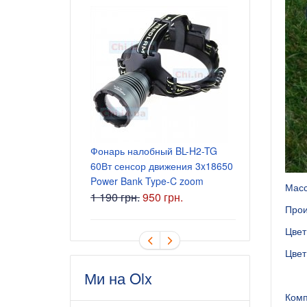
Блок питани
5.5x2.5 мм
165 грн.
Фонарь налобный BL-H2-TG
60Вт сенсор движения 3x18650
Power Bank Type-C zoom
Масс
1 190 грн.
950 грн.
Прои
Цвет
Цвет
Ми на Olx
Комп