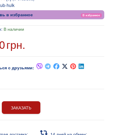
tub-hulk
вь в избранное
В избранное
е:
В наличии
0
грн.
ься с друзьями:
ЗАКАЗАТЬ
трая доставка;
14 дней на обмен;