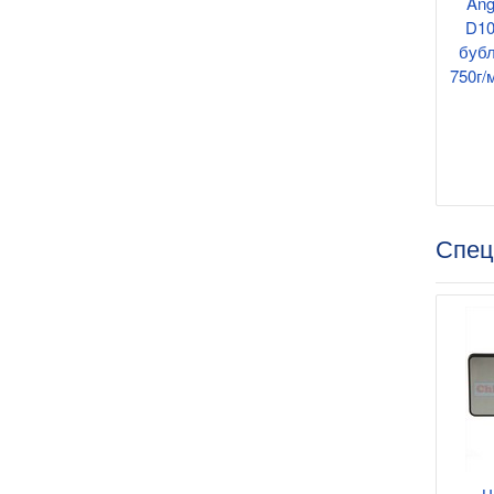
Ang
D10
бубл
750г/
Спец