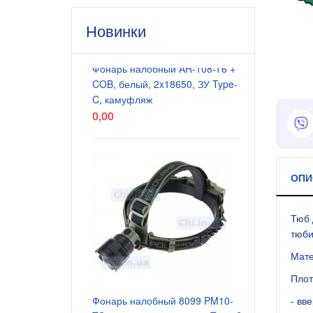
Новинки
Фонарь налобный AR-108-T6 +
Блок питани
COB, белый, 2x18650, ЗУ Type-
5.5x2.5 мм
C, камуфляж
200 грн.
0,00
ОПИ
Тюб 
тюби
Мате
Плот
Блок питани
Фонарь налобный 8099 PM10-
5.5x2.5 мм
- вв