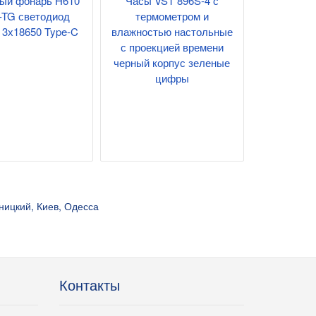
ый фонарь H610
Часы VST 896S-4 с
-TG светодиод
термометром и
 3х18650 Type-C
влажностью настольные
с проекцией времени
черный корпус зеленые
цифры
ницкий, Киев, Одесса
Контакты