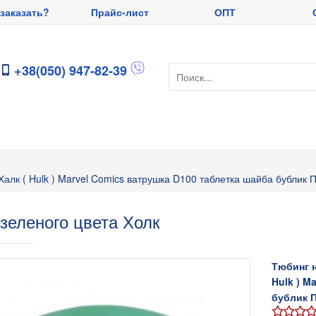
 заказать?
Прайс-лист
ОПТ
+38(050) 947-82-39
алк ( Hulk ) Marvel Comics ватрушка D100 таблетка шайба бублик П
зеленого цвета Холк
Тюбинг н
Hulk ) M
бублик П