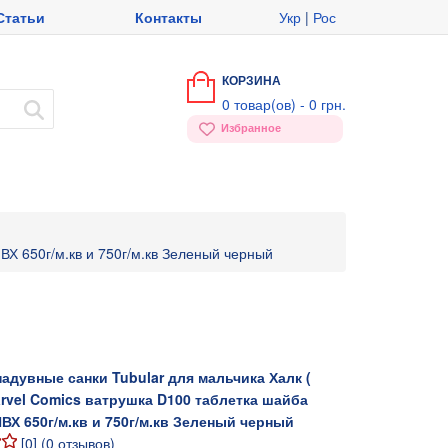
Статьи
Контакты
Укр
|
Рос
КОРЗИНА
0
товар(ов) -
0 грн.
Избранное
ВХ 650г/м.кв и 750г/м.кв Зеленый черный
адувные санки Tubular для мальчика Халк (
arvel Comics ватрушка D100 таблетка шайба
ВХ 650г/м.кв и 750г/м.кв Зеленый черный
[
0
] (
0
отзывов)