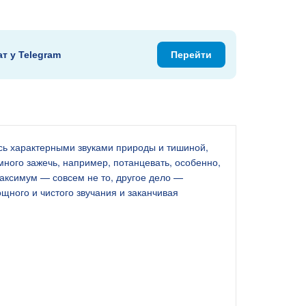
ат у Telegram
Перейти
сь характерными звуками природы и тишиной,
ного зажечь, например, потанцевать, особенно,
аксимум — совсем не то, другое дело —
ощного и чистого звучания и заканчивая