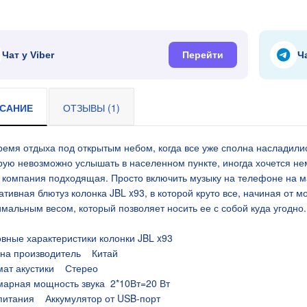
я 9В 3А, штекер
Чат у Viber
Перейти
Ч
САНИЕ
ОТЗЫВЫ (1)
ремя отдыха под открытым небом, когда все уже сполна насладили
рую невозможно услышать в населенном пункте, иногда хочется нем
 компания подходящая. Просто включить музыку на телефоне на м
ативная блютуз колонка JBL x93, в которой круто все, начиная от м
мальным весом, который позволяет носить ее с собой куда угодно.
я 9В 2А, штекер
вные характеристики колонки JBL x93
на производитель Китай
ат акустики Стерео
арная мощность звука 2*10Вт=20 Вт
питания Аккумулятор от USB-порт