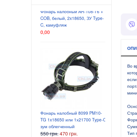
Фонарь налобный AR-108-T6 +
Блок питани
COB, белый, 2x18650, ЗУ Type-
5.5x2.5 мм
C, камуфляж
200 грн.
0,00
ОПИ
Во в
кото
если
порт
мини
Блок питани
Осно
Фонарь налобный 8099 PM10-
5.5x2.5 мм
Стра
TG 1x18650 или 1х21700 Type-C
165 грн.
Форм
зум облегченный
Сумм
550 грн.
470 грн.
Тип 