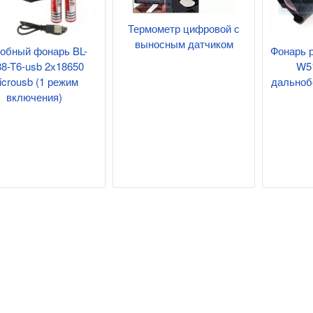
Термометр цифровой с
выносным датчиком
я 5В 3А, штекер
обный фонарь BL-
Фонарь 
88-T6-usb 2х18650
W5
icrousb (1 режим
дальноб
включения)