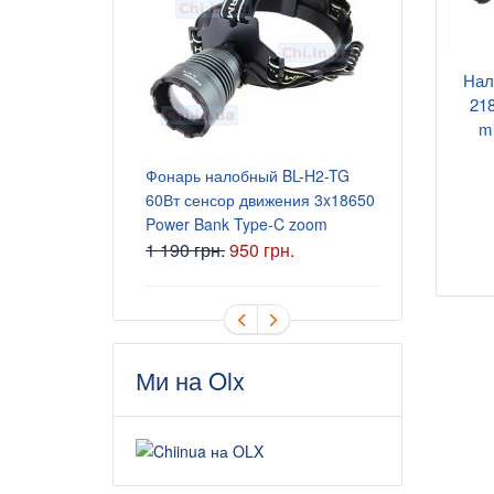
Блок питани
Нал
5.5x2.5 мм
21
165 грн.
m
Фонарь налобный BL-H2-TG
60Вт сенсор движения 3x18650
Power Bank Type-C zoom
1 190 грн.
950 грн.
Ми на Olx