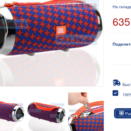
На склад
635
Поделит
Быс
100%
Раб