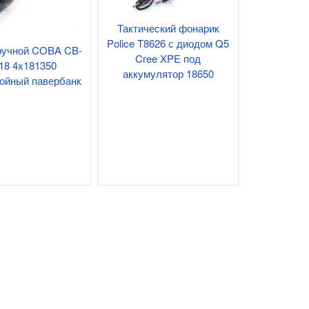
Тактический фонарик
Police T8626 с диодом Q5
ручной COBA CB-
Cree XPE под
18 4x181350
аккумулятор 18650
ойный павербанк