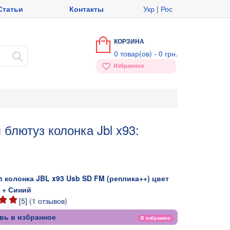
Статьи
Контакты
Укр
|
Рос
КОРЗИНА
0
товар(ов) -
0 грн.
Избранное
блютуз колонка Jbl x93:
h колонка JBL x93 Usb SD FM (реплика++) цвет
 + Синий
[
5
] (
1
отзывов)
вь в избранное
В избранное