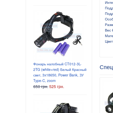
Инте
Подд
Подд
Особ
Разм
Вес 
Мате
Цвет
Блок питани
5.5x2.5 мм
Фонарь налобный CT012-3L-
135 грн.
Спец
2TG (white+red) Белый Красный
свет, 3x18650, Power Bank, ЗУ
Type-C, zoom
650 грн.
525 грн.